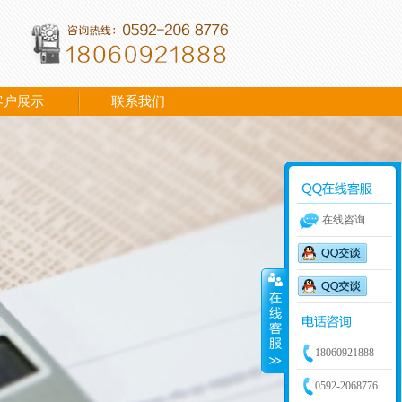
客户展示
联系我们
在线咨询
18060921888
0592-2068776