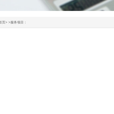
首页
> >服务项目：