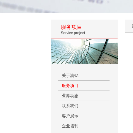
服务项目
Service project
关于满钇
服务项目
业界动态
联系我们
客户展示
企业墙刊